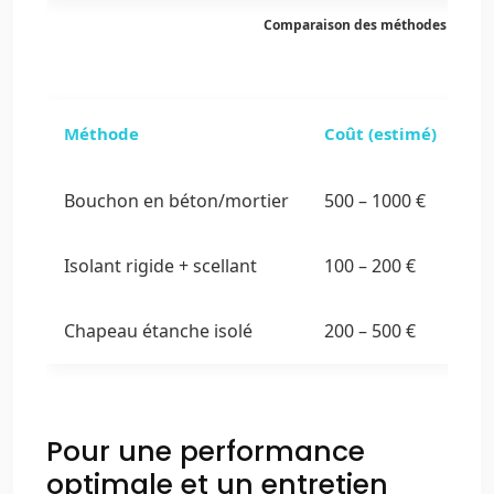
Comparaison des méthodes tempora
Méthode
Coût (estimé)
Is
Bouchon en béton/mortier
500 – 1000 €
Él
Isolant rigide + scellant
100 – 200 €
Él
Chapeau étanche isolé
200 – 500 €
Él
Co
Pour une performance
optimale et un entretien