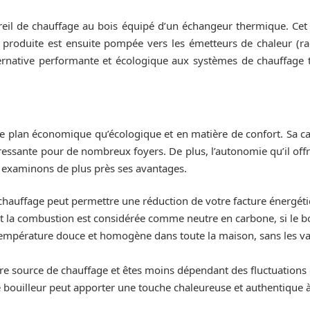
reil de chauffage au bois équipé d’un échangeur thermique. Cet
 produite est ensuite pompée vers les émetteurs de chaleur (rad
rnative performante et écologique aux systèmes de chauffage tr
le plan économique qu’écologique et en matière de confort. Sa ca
éressante pour de nombreux foyers. De plus, l’autonomie qu’il offr
r, examinons de plus près ses avantages.
auffage peut permettre une réduction de votre facture énergétiq
t la combustion est considérée comme neutre en carbone, si le bo
température douce et homogène dans toute la maison, sans les var
re source de chauffage et êtes moins dépendant des fluctuations d
e bouilleur peut apporter une touche chaleureuse et authentique à 