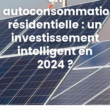
autoconsommatio
résidentielle : un
investissement
intelligent en
2024 ?