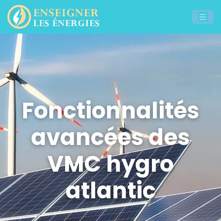
Fonctionnalités
avancées des
VMC hygro
atlantic